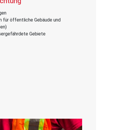
ichtung
gen
 für öffentliche Gebäude und
len)
sergefährdete Gebiete