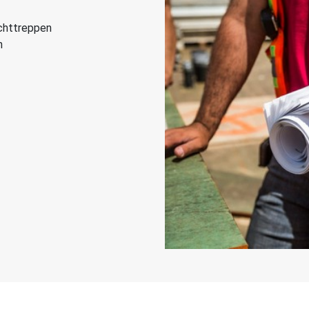
uchttreppen
n