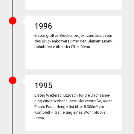
1996
Erstes großes Brücken­pro­jekt zum aus­rüs­ten
des Brücken­kör­pers unter den Gleisen: Ei­sen­
bahn­brücke über der Elbe, Riesa
1995
Erstes Wetter­schutz­dach für die Dach­sa­nie­
rung ei­nes Wohn­hau­ses: Klöt­zer­stra­ße, Riesa
Erstes Fas­saden­ge­rüst über 8.000m² zur
Kom­plett – Sa­nie­rung ei­nes Wohn­blocks:
Riesa