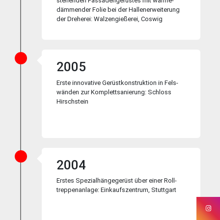
ste­hen­den Fassaden­ge­rüs­tes mit wärme­
dämmen­der Fo­lie bei der Hallen­er­wei­ter­ung
der Dre­her­ei: Walzen­gie­ßer­ei, Cos­wig
2005
Erste innovative Gerüst­kon­struk­tion in Fels­
wän­den zur Kom­plett­sa­nie­rung: Schloss
Hirsch­stein
2004
Erstes Spezial­hänge­gerüst über einer Roll­
treppen­an­la­ge: Ein­kaufs­zen­trum, Stutt­gart