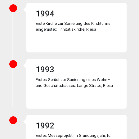
1994
Erste Kirche zur Sa­nie­rung des Kirch­turms
ein­ge­rüs­tet: Tri­ni­ta­tis­kirche, Rie­sa
1993
Erstes Gerüst zur Sa­nie­rung ei­nes Wohn–
und Ge­schäfts­hau­ses: Lange Stra­ße, Rie­sa
1992
Erstes Messe­pro­jekt im Grün­dungs­jahr, für