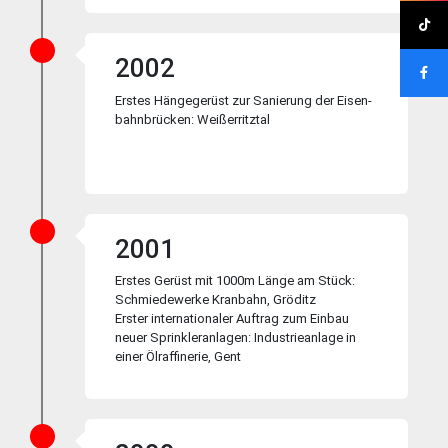
2002
Erstes Hänge­ge­rüst zur Sa­nie­rung der Ei­sen­
bahn­brücken: Weißer­ritz­tal
2001
Erstes Gerüst mit 1000m Län­ge am Stück:
Schmie­de­werke Kran­bahn, Grö­ditz
Erster internationaler Auf­trag zum Ein­bau
neuer Sprink­ler­an­la­gen: In­dus­trie­an­la­ge in
einer Öl­raf­fine­rie, Gent