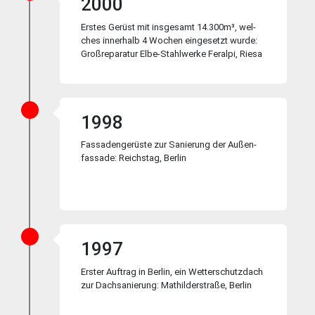
2000
Erstes Gerüst mit insgesamt 14.300m³, wel­
ches in­ner­halb 4 Wo­chen ein­ge­setzt wur­de:
Groß­re­pa­ra­tur Elbe-Stahl­werke Fer­alpi, Riesa
1998
Fassadengerüste zur Sa­nie­rung der Au­ßen­
fas­sade: Reichs­tag, Berlin
1997
Erster Auftrag in Berlin, ein Wetter­schutz­dach
zur Dach­sa­nie­rung: Mat­hil­der­stra­ße, Ber­lin