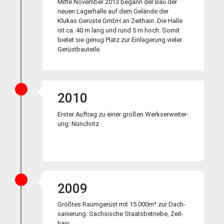
Mitte November 2013 begann der Bau der
neuen Lagerhalle auf dem Gelände der
Klukas Gerüste GmbH an Zeithain. Die Halle
ist ca. 40 m lang und rund 5 m hoch. Somit
bietet sie genug Platz zur Einlagerung vieler
Gerüstbauteile.
2010
Erster Auf­trag zu einer großen Werks­er­wei­ter­
ung: Nünch­ritz
2009
Größtes Raumgerüst mit 15.000m³ zur Dach­
sa­nie­rung: Säch­si­sche Staats­be­trie­be, Zeit­
hain