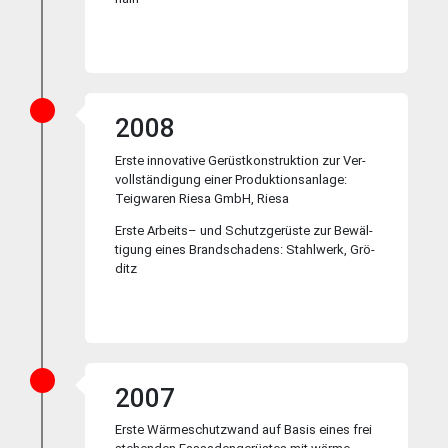
2008
Erste innovative Gerüst­kon­struk­tion zur Ver­
voll­stän­di­gung ei­ner Pro­duk­tions­an­la­ge:
Teig­wa­ren Rie­sa GmbH, Rie­sa
Erste Arbeits– und Schutz­ge­rüste zur Be­wäl­
ti­gung ei­nes Brand­scha­dens: Stahl­werk, Grö­
ditz
2007
Erste Wärmeschutzwand auf Ba­sis eines frei